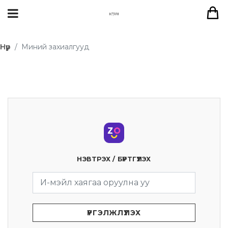
Нүүр
Миний захиалгууд
НЭВТРЭХ / БҮРТГҮҮЛЭХ
ҮРГЭЛЖЛҮҮЛЭХ