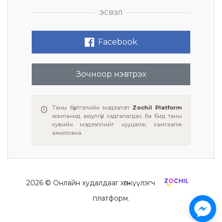
эсвэл
Facebook
Зочноор нэвтрэх
Таны бүртгэлийн мэдээлэл
Zochil Platform
компанид аюулгүй хадгалагдах ба бид таны
хувийн мэдээллийг нууцалж, хамгаалж
ажиллана.
2026
© Онлайн худалдааг хөгжүүлэгч
платформ.