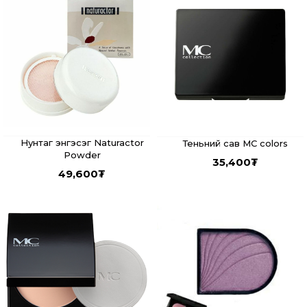
Нунтаг энгэсэг Naturactor
Теньний сав MC colors
Powder
35,400
₮
49,600
₮