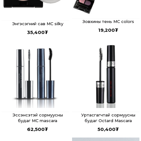
Зовхины тень MC colors
Энгэсэгний сав MC silky
19,200
₮
35,400
₮
Эссэнсэтэй сормуусны
Уртасгагчтай сормуусны
будаг MC mascara
будаг Octard Mascara
62,500
₮
50,400
₮