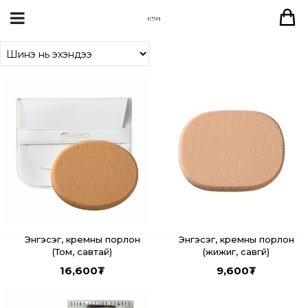
Энгэсэг, кремны порлон
Энгэсэг, кремны порлон
(жижиг, савгүй)
(Том, савтай)
9,600
₮
16,600
₮