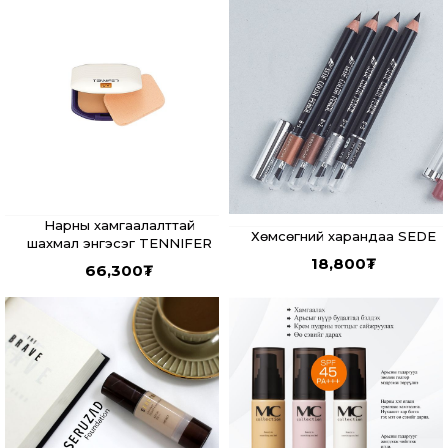
Нарны хамгаалалттай
Хөмсөгний харандаа SEDE
шахмал энгэсэг TENNIFER
18,800
₮
66,300
₮