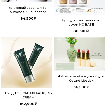
Үрчлээний эсрэг шингэн
энгэсэг SZ Foundation
94,500
₮
Нүүр будалтын хамгаалах
суурь MC BASE
80,500
₮
Чийгшүүлэгчтэй уруулын будаг
Octard Lipstick
36,500
₮
БҮГД НЭГ САВАЛГААНД BB
CREAM
162,900
₮