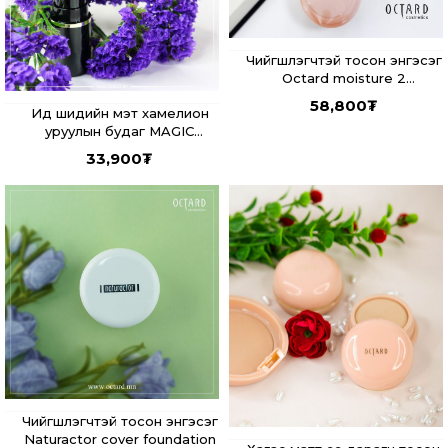
Чийгшүүлэгчтэй тосон энгэсэг
Octard moisture 2
foundation
58,800
₮
Ид шидийн мэт хамелион
уруулын будаг MAGIC
lipstick
33,900
₮
Чийгшүүлэгчтэй тосон энгэсэг
Naturactor cover foundation