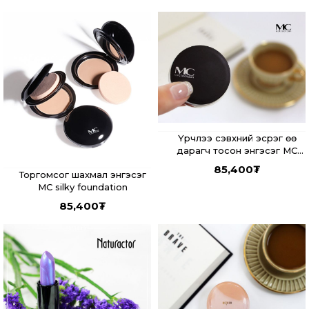
Үрчлээ сэвхний эсрэг өө
дарагч тосон энгэсэг MC
cover foundation
85,400
₮
Торгомсог шахмал энгэсэг
MC silky foundation
85,400
₮