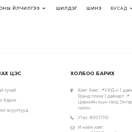
ОНЫ ҮЙЛЧИЛГЭЭ
ШИЛДЭГ
ШИНЭ
БУСАД
ЛАХ ЦЭС
ХОЛБОО БАРИХ
й тухай
Хаяг
:
Хаяг: 📍УИД-н 1 давх
Гранд плаза 1 давхарт 📍
о барих
Циркийн зүүн талд Окта
салон
мэл асуултууд
Утас
:
80011761
И-мэйл хаяг
: