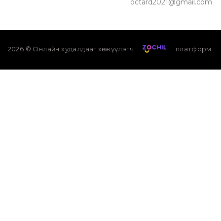
octard2021@gmail.com
2026
© Онлайн худалдааг хөгжүүлэгч
платформ.