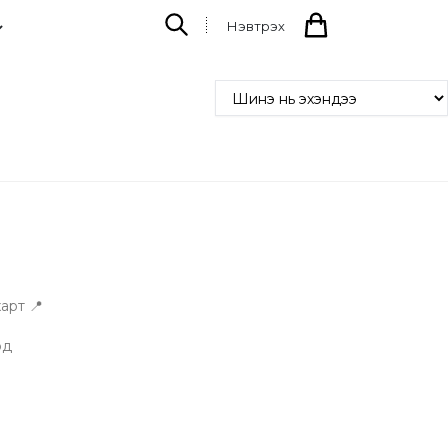
Нэвтрэх
арт 📍
рд