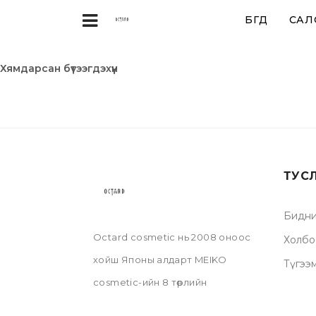
БҮГД
САЛ
Хямдарсан бүтээгдэхүүн
ТУС
Бидни
Octard cosmetic нь 2008 оноос
Холбо
хойш Японы алдарт MEIKO
Түгээ
cosmetic-ийн 8 төрлийн
брендийн бүтээгдэхүүнийг