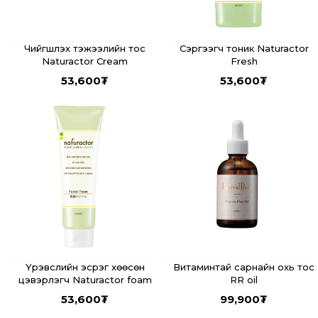
Чийгшүүлэх тэжээлийн тос
Сэргээгч тоник Naturactor
Naturactor Cream
Fresh
53,600
₮
53,600
₮
Үрэвслийн эсрэг хөөсөн
Витаминтай сарнайн охь тос
цэвэрлэгч Naturactor foam
RR oil
53,600
₮
99,900
₮