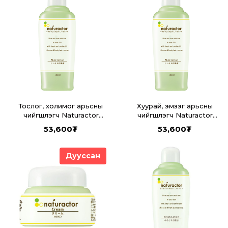
Тослог, холимог арьсны
Хуурай, эмзэг арьсны
чийгшүүлэгч Naturactor
чийгшүүлэгч Naturactor
Skinlotion SA
Skinlotion SI
53,600
₮
53,600
₮
Дууссан