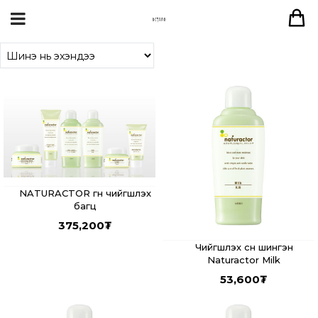
NATURACTOR гүн чийгшүүлэх
багц
375,200
₮
Чийгшүүлэх сүүн шингэн
Naturactor Milk
53,600
₮