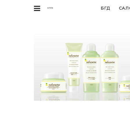
БҮГД
САЛ