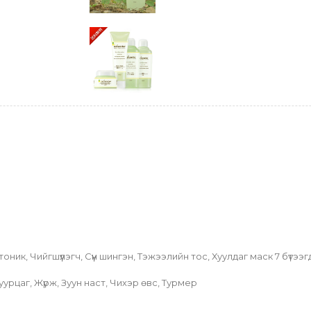
ик, Чийгшүүлэгч, Сүүн шингэн, Тэжээлийн тос, Хуулдаг маск 7 бүтээгд
уурцаг, Жүрж, Зуун наст, Чихэр өвс, Турмер