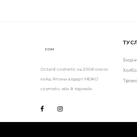
ТУС
Бидни
Octard cosmetic нь 2008 оноос
Холбо
хойш Японы алдарт MEIKO
Түгээм
cosmetic-ийн 8 төрлийн
брендийн бүтээгдэхүүнийг
Монголд цор ганц албан ёсны
эрхтэйгээр борлуулдаг. Өндөр
түвшиний чанар, стандартыг