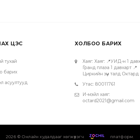
ЛАХ ЦЭС
ХОЛБОО БАРИХ
й тухай
Хаяг
:
Хаяг: 📍УИД-н 1 давх
Гранд плаза 1 давхарт 📍
о барих
Циркийн зүүн талд Октард
эл асуултууд
Утас
:
80011761
И-мэйл хаяг
:
octard2021@gmail.com
2026
© Онлайн худалдааг хөгжүүлэгч
платформ.