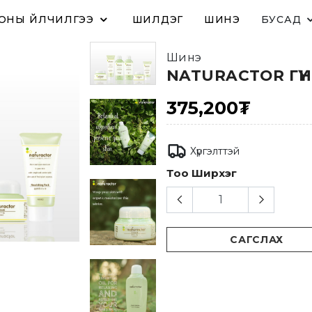
ОНЫ ҮЙЛЧИЛГЭЭ
ШИЛДЭГ
ШИНЭ
БУСАД
Шинэ
NATURACTOR ГҮН
375,200₮
Хүргэлттэй
Тоо Ширхэг
САГСЛАХ