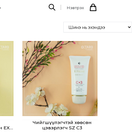
Нэвтрэх
Чийгшүүлэгчтэй хөөсөн
н EX
цэвэрлэгч SZ C3