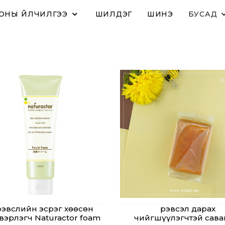
ОНЫ ҮЙЛЧИЛГЭЭ
ШИЛДЭГ
ШИНЭ
БУСАД
Үрэвслийн эсрэг хөөсөн
Үрэвсэл дарах
вэрлэгч Naturactor foam
чийгшүүлэгчтэй сава