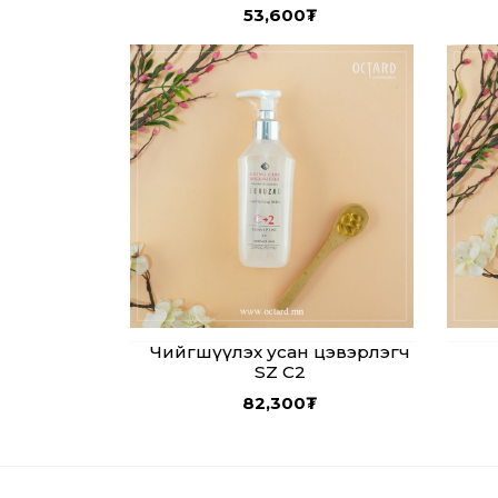
53,600
₮
Чийгшүүлэх усан цэвэрлэгч
SZ C2
82,300
₮