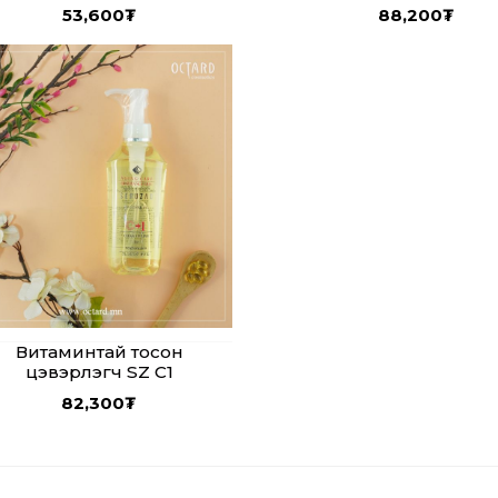
SAVON
53,600
₮
88,200
₮
Витаминтай тосон
цэвэрлэгч SZ C1
82,300
₮