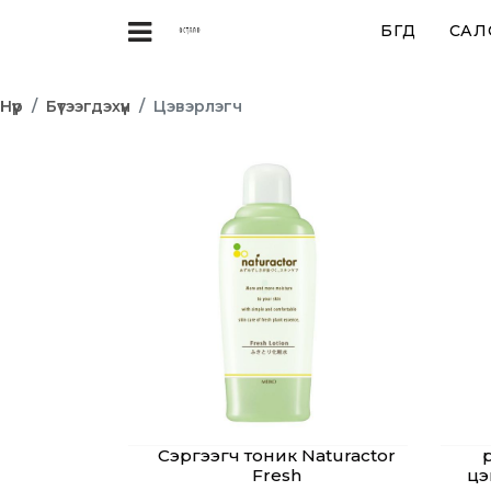
БҮГД
САЛ
Нүүр
Бүтээгдэхүүн
Цэвэрлэгч
Сэргээгч тоник Naturactor
Fresh
цэ