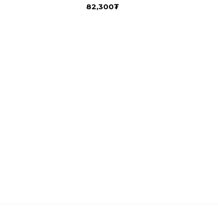
82,300
₮