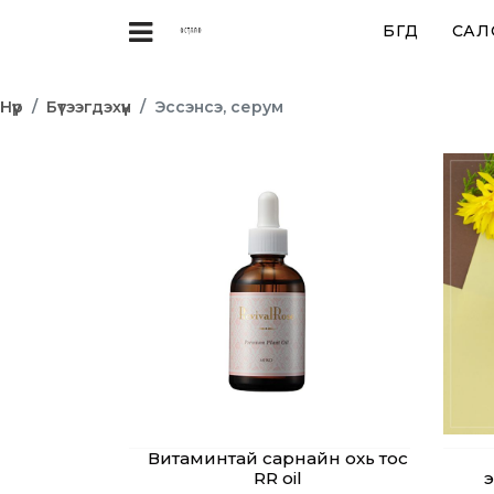
БҮГД
САЛ
Нүүр
Бүтээгдэхүүн
Эссэнсэ, серум
Витаминтай сарнайн охь тос
RR oil
э