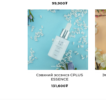
99,900
₮
Сэвхний эссэнсэ CPLUS
Э
ESSENCE
131,600
₮