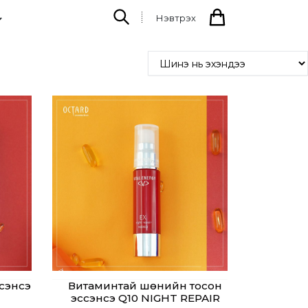
Нэвтрэх
сэнсэ
Витаминтай шөнийн тосон
эссэнсэ Q10 NIGHT REPAIR