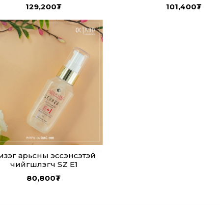
129,200
₮
101,400
₮
мзэг арьсны эссэнсэтэй
чийгшүүлэгч SZ E1
80,800
₮