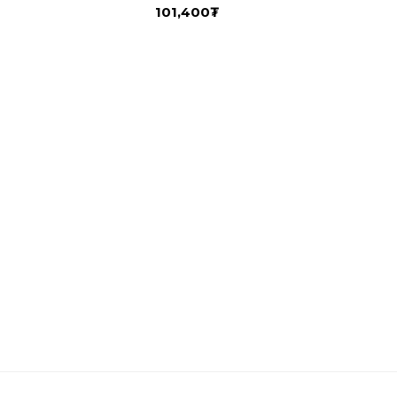
101,400
₮