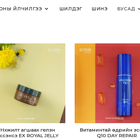
ОНЫ ҮЙЛЧИЛГЭЭ
ШИЛДЭГ
ШИНЭ
БУСАД
Нүхжилт агшаах гелэн
Витаминтай өдрийн эс
ссэнсэ EX ROYAL JELLY
Q10 DAY REPAIR