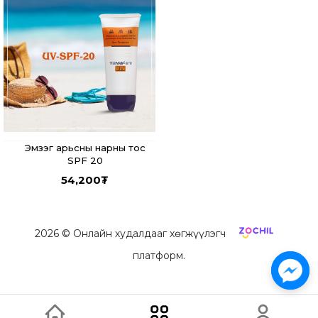
Эмзэг арьсны нарны тос
SPF 20
54,200
₮
2026
© Онлайн худалдааг хөгжүүлэгч
платформ.