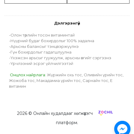
Дэлгэрэнгүй
-Олон төрлийн тосон витаминтай
-Нүүрний будаг бохирдолыг 100% задална
-Арьсны балансыг тэнцвэржүүлнэ
-Гүн бохирдолыг гадагшлуулна
-Үхэжсэн арьсыг гуужуулж, арьсны өнгийг сэргээнэ
-Үрчлээний эсрэг үйлчилгээтэй
 Онцлох найрлага
: Жүржийн охь тос, Оливийн үрийн тос, 
Жожоба тос, Макадамиа үрийн тос, Сарнайн тос, Е 
витамин
2026
© Онлайн худалдааг хөгжүүлэгч
платформ.