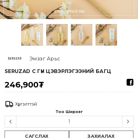
Эмзэг Арьс
SERUZAD C ГҮН ЦЭВЭРЛЭГЭЭНИЙ БАГЦ
246,900₮
Хүргэлттэй
Тоо Ширхэг
САГСЛАХ
ЗАХИАЛАХ